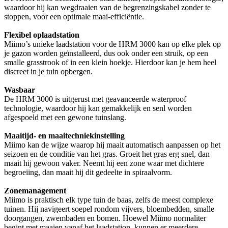
waardoor hij kan wegdraaien van de begrenzingskabel zonder te
stoppen, voor een optimale maai-efficiëntie.
Flexibel oplaadstation
Miimo’s unieke laadstation voor de HRM 3000 kan op elke plek op
je gazon worden geïnstalleerd, dus ook onder een struik, op een
smalle grasstrook of in een klein hoekje. Hierdoor kan je hem heel
discreet in je tuin opbergen.
Wasbaar
De HRM 3000 is uitgerust met geavanceerde waterproof
technologie, waardoor hij kan gemakkelijk en senl worden
afgespoeld met een gewone tuinslang.
Maaitijd- en maaitechniekinstelling
Miimo kan de wijze waarop hij maait automatisch aanpassen op het
seizoen en de conditie van het gras. Groeit het gras erg snel, dan
maait hij gewoon vaker. Neemt hij een zone waar met dichtere
begroeiing, dan maait hij dit gedeelte in spiraalvorm.
Zonemanagement
Miimo is praktisch elk type tuin de baas, zelfs de meest complexe
tuinen. Hij navigeert soepel rondom vijvers, bloembedden, smalle
doorgangen, zwembaden en bomen. Hoewel Miimo normaliter
begint met maaien vanaf het laadstation, kunnen er meerdere