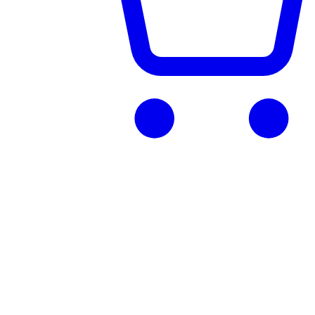
Teken uw tuin op de kaart en vind de
meest geschikte robotmaaier.
Weten hoeveel gras u te maaien heeft, is essentieel om de meest
geschikte robotmaaier
te kiezen voor uw tuin. Gebruik onze gazon-calculator om het