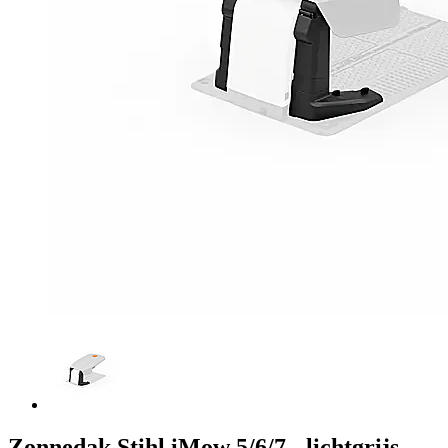
Zonnedak Stihl iMow 5/6/7 - lichtgrijs