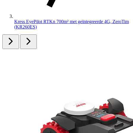
Kress EyePilot RTKn 700m² met geïntegreerde 4G, ZeroTim
(KR260ES)