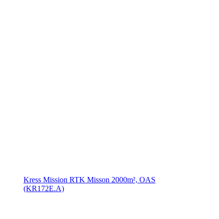
Kress Mission RTK Misson 2000m², OAS
(KR172E.A)