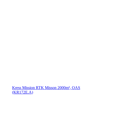
Kress Mission RTK Misson 2000m², OAS
(KR172E.A)