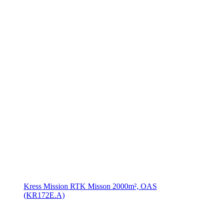
Kress Mission RTK Misson 2000m², OAS
(KR172E.A)