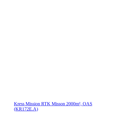
Kress Mission RTK Misson 2000m², OAS
(KR172E.A)