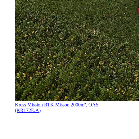
Kress Mission RTK Misson 2000m², OAS
(KR172E.A)