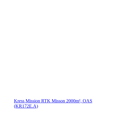
Kress Mission RTK Misson 2000m², OAS
(KR172E.A)