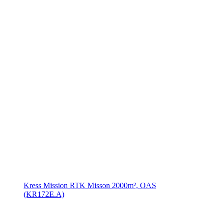
Kress Mission RTK Misson 2000m², OAS
(KR172E.A)