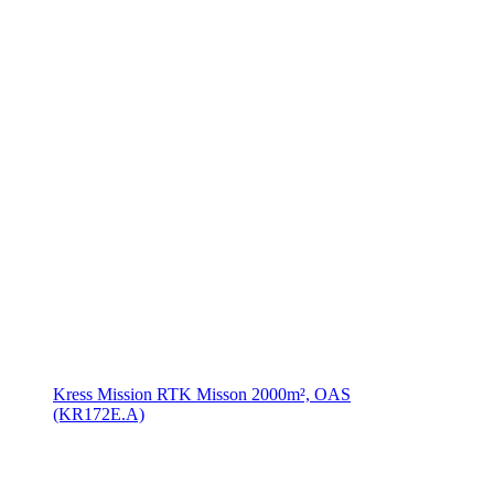
Kress Mission RTK Misson 2000m², OAS
(KR172E.A)