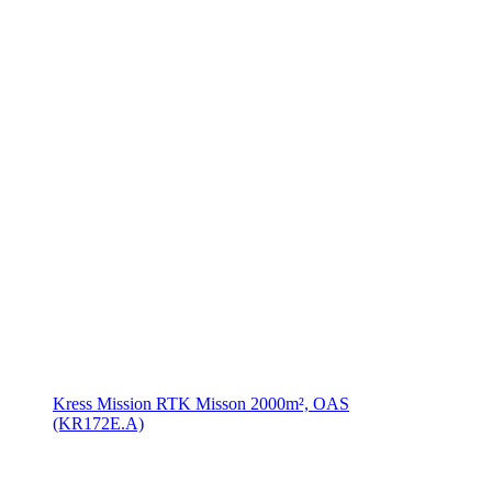
Kress Mission RTK Misson 2000m², OAS
(KR172E.A)