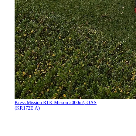
Kress Mission RTK Misson 2000m², OAS
(KR172E.A)