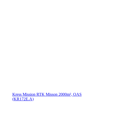
Kress Mission RTK Misson 2000m², OAS
(KR172E.A)