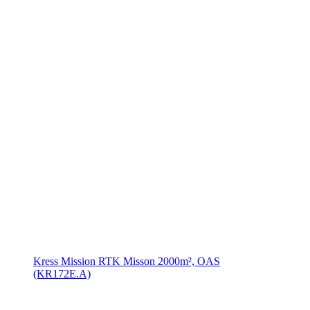
Kress Mission RTK Misson 2000m², OAS
(KR172E.A)