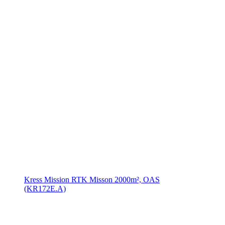
Kress Mission RTK Misson 2000m², OAS
(KR172E.A)