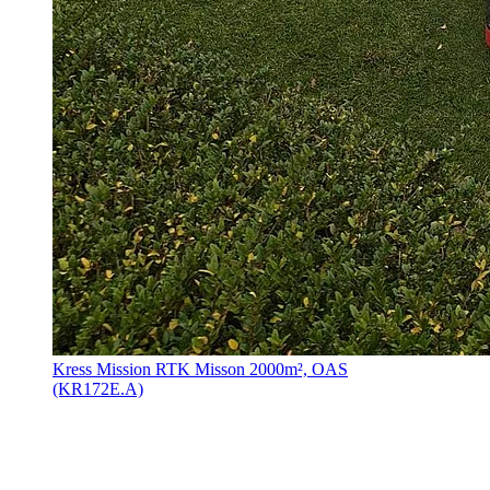
Kress Mission RTK Misson 2000m², OAS
(KR172E.A)