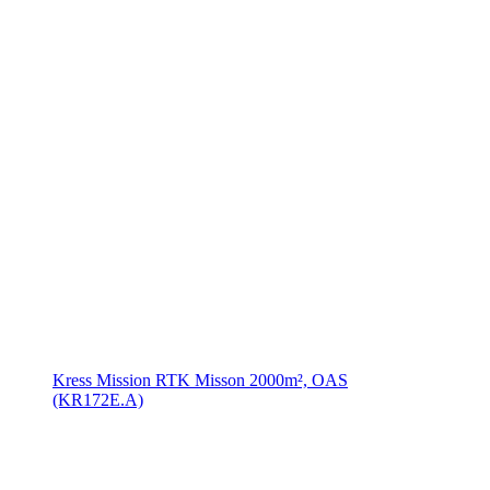
Kress Mission RTK Misson 2000m², OAS
(KR172E.A)