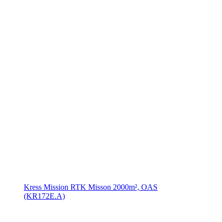
Kress Mission RTK Misson 2000m², OAS
(KR172E.A)