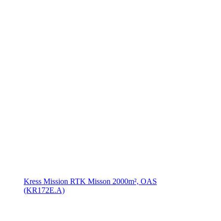
Kress Mission RTK Misson 2000m², OAS
(KR172E.A)