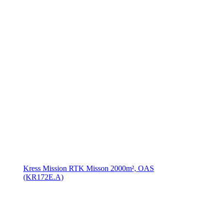
Kress Mission RTK Misson 2000m², OAS
(KR172E.A)