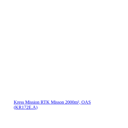
Kress Mission RTK Misson 2000m², OAS
(KR172E.A)