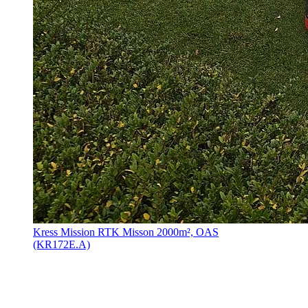
Kress Mission RTK Misson 2000m², OAS
(KR172E.A)